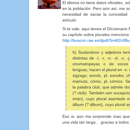
El idioma no tiene datos oficiales, 
en la población. Pero aún así, me so
necesidad de saciar la curiosidad 
artículo.
Si te vale, aqui tienes el Diccionar
su capítulo sobre plurales menciona
http://buscon.rae.es/dpdI/SrvltGUI
h) Sustantivos y adjetivos te
distintas de -l, -r, -n, -d, -z, -
onomatopeyas o de voces 
lenguas, hacen el plural en -s: c
zigzags; esnob, pl. esnobs; ch
mamuts; cómic, pl. cómics. Se
la palabra club, que admite dos
(? club). También son excepci
imán), cuyo plural asentado e
álbum (? álbum), cuyo plural 
Eso si, aún me sorprende mas que e
una vida tan larga… gracias a todos 