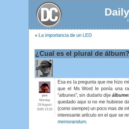
Dail
«
La importancia de un LED
¿Cual es el plural de álbum
Esa es la pregunta que me hizo mi 
que el Ms Word le ponía una ra
“albunes”, sin dudarlo dije
álbume
yon
Monday
quedado aqui si no me hubiese d
29 August
(como siempre) un poco mas de in
2005 13:20
interesante artículo en el que se r
memorandum
.