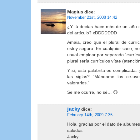
Magius
dice:
November 21st, 2008 14:42
¿Y tú decías hace más de un año qu
del artículo? xDDDDDDD
Amaia, creo que el plural de currí
estoy seguro. En cualquier caso, no
usual emplear por separado “currícul
plural sería currículos vítae (atenció
Y sí, esta palabrita es complicada.
las siglas? “Mándame los ce-uve
valorarlos.”
Se me ocurre, no sé… 🙄
jacky
dice:
February 14th, 2009 7:35
Hola, gracias por el dato de album
saludos
Jacky