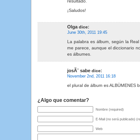
resultado.
¡Saludos!
Olga
dice:
June 30th, 2011 19:45
La palabra es álbum, según la Real
me parece, aunque el diccionario no 
es álbumes.
josÃ¨ sabe
dice:
November 2nd, 2011 16:18
el plural de álbum es ALBÙMENES b
¿Algo que comentar?
Nombre (required)
E-Mail (no será publicado) (r
Web