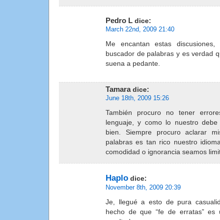
Pedro L
dice:
March 22nd, 2009 21:40
Me encantan estas discusiones,
buscador de palabras y es verdad qu
suena a pedante.
Tamara
dice:
June 18th, 2009 15:26
También procuro no tener errores
lenguaje, y como lo nuestro debe
bien. Siempre procuro aclarar mi
palabras es tan rico nuestro idiom
comodidad o ignorancia seamos limi
Haplo
dice:
November 8th, 2009 20:39
Je, llegué a esto de pura casual
hecho de que “fe de erratas” es 